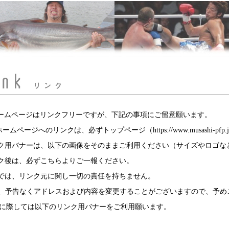
ホームページはリンクフリーですが、下記の事項にご留意願います。
FPホームページへのリンクは、必ずトップページ（
https://www.musashi-pfp.j
ンク用バナーは、以下の画像をそのままご利用ください（サイズやロゴ
ンク後は、必ず
こちら
よりご一報ください。
社では、リンク元に関し一切の責任を持ちません。
予告なくアドレスおよび内容を変更することがございますので、予め
に際しては以下のリンク用バナーをご利用願います。
：180×70