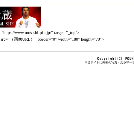
="https://www.musashi-pfp.jp/" target="_top">
rc="（画像URL）" border="0" width="180" height="70">
※当サイトに掲載の写真・文章等一