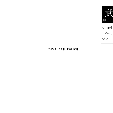
<a href
<img s
</a>