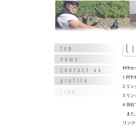
PFP
1.P
2.リ
3.リ
4.当
また、
リンク
■サイズ