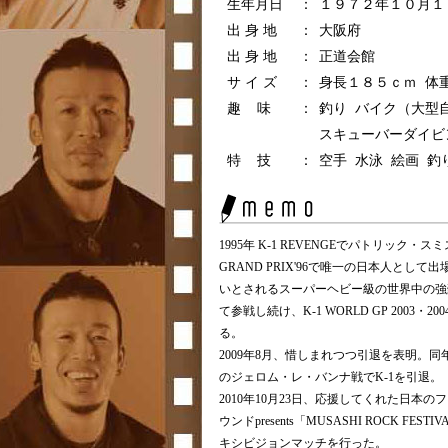
生年月日
：
１９７２年１０月１
出 身 地
：
大阪府
出 身 地
：
正道会館
サ イ ズ
：
身長１８５ｃｍ 体
趣 味
：
釣り バイク（大型
スキューバーダイビ
特 技
：
空手 水泳 絵画 釣
1995年 K-1 REVENGEでパトリック
GRAND PRIX'96で唯一の日本人とし
いとされるスーパーヘビー級の世界中の強
て参戦し続け、K-1 WORLD GP 2003
る。
2009年8月、惜しまれつつ引退を表明。同年9
のジェロム・レ・バンナ戦でK-1を引退。
2010年10月23日、応援してくれた日
ウンドpresents「MUSASHI ROCK F
キシビジョンマッチを行った。