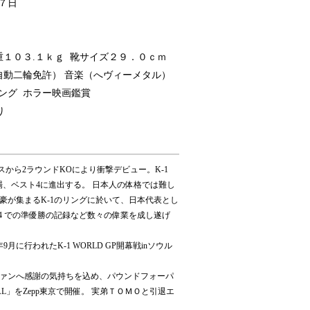
７日
重１０３.１ｋｇ 靴サイズ２９．０ｃｍ
自動二輪免許） 音楽（へヴィーメタル）
ング ホラー映画鑑賞
り
・スミスから2ラウンドKOにより衝撃デビュー。K-1
て出場、ベスト4に進出する。 日本人の体格では難し
豪が集まるK-1のリングに於いて、日本代表とし
・2004 での準優勝の記録など数々の偉業を成し遂げ
月に行われたK-1 WORLD GP開幕戦inソウル
本のファンへ感謝の気持ちを込め、パウンドフォーパ
ESTIVAL」をZepp東京で開催。 実弟ＴＯＭＯと引退エ