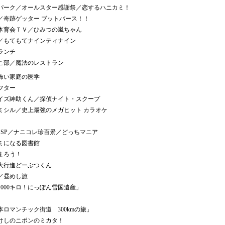
パーク／オールスター感謝祭／恋するハニカミ！
／奇跡ゲッター ブットバース！！
体育会ＴＶ／ひみつの嵐ちゃん
／もてもてナインティナイン
ランチ
こ部／魔法のレストラン
怖い家庭の医学
フター
イズ紳助くん／探偵ナイト・スクープ
ミシル／史上最強のメガヒット カラオケ
間SP／ナニコレ珍百景／どっちマニア
ミになる図書館
まろう！
大行進どーぶつくん
／昼めし旅
000キロ！にっぽん雪国遺産」
本ロマンチック街道 300kmの旅」
けしのニポンのミカタ！