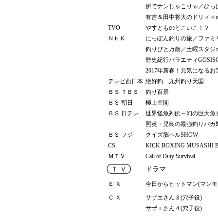
所でナンじゃこりゃ／ひっぱ
有吉＆田中将大のドリィィeee
TVO
やすとものどこいこ！？
ＮＨＫ
にっぽん釣りの旅／ファミ
釣りびと万歳／土曜スタジ
歴史紀行バラエティGOSI
2017年新春！元気になる
テレビ西日本
絶好釣 九州釣り天国
ＢＳ ＴＢＳ
釣り百景
ＢＳ 朝日
極上空間
ＢＳ 日テレ
世界怪魚列伝～幻の巨大魚
照英・児島の最強釣りバカ
ＢＳ フジ
クイズ脳ベルSHOW
CS
KICK BOXING MUSASH
ＭＴＶ
Call of Duty Survival
ドラマ
Ｅ Ｘ
今日からヒットマン(マンモ
Ｃ Ｘ
サザエさん３(穴子役)
サザエさん４(穴子役)