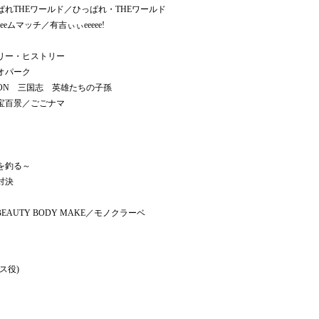
れTHEワールド／ひっぱれ・THEワールド
ムマッチ／有吉ぃぃeeeee!
リー・ヒストリー
オパーク
SON 三国志 英雄たちの子孫
お宝百景／ごごナマ
を釣る～
対決
I BEAUTY BODY MAKE／モノクラーベ
ス役)