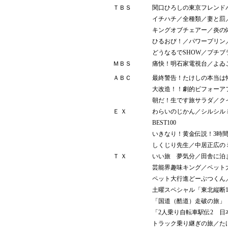
ＴＢＳ
関口ひろしの東京フレンド
イチハチ／全種類／妻と罰
キングオブチェアー／炎の
ひるおび！／パワープリン
どうなるでSHOW／プチブ
ＭＢＳ
痛快！明石家電視台／よゐ
ＡＢＣ
最終警告！たけしの本当は
大改造！！劇的ビフォーア
朝だ！生です旅サラダ／ク
Ｅ Ｘ
わらいのじかん／シルシル
BEST100
いきなり！黄金伝説！3時
しくじり先生／中居正広の
Ｔ Ｘ
いい旅 夢気分／田舎に泊
芸能界趣味キング／ペット
ペット大行進どーぶつくん
土曜スペシャル「東北縦断1
「国道（酷道）走破の旅」
「2人乗り自転車駅伝2 日
トラック乗り継ぎの旅／た