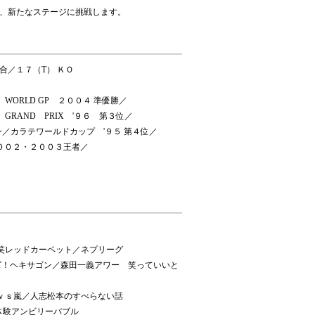
、新たなステージに挑戦します。
合／１７（T） ＫＯ
1 WORLD GP ２００４ 準優勝／
1 GRAND PRIX '９６ 第３位／
ン／カラテワールドカップ '９５ 第４位／
・２００２・２００３王者／
笑レッドカーペット／ネプリーグ
ズ！ヘキサゴン／森田一義アワー 笑っていいと
ｖｓ嵐／人志松本のすべらない話
体験アンビリーバブル