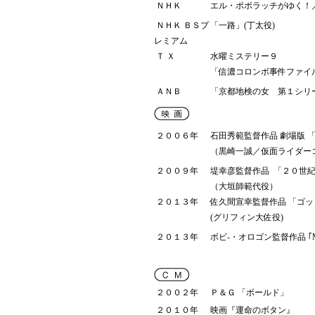
ＮＨＫ
エル・ポポラッチがゆく！
ＮＨＫ ＢＳプ
「一路」(丁太役)
レミアム
Ｔ Ｘ
水曜ミステリー９
「信濃コロンボ事件ファイ
ＡＮＢ
「京都地検の女 第１シリ
２００６年
石田秀範監督作品 劇場版 「仮
（黒崎一誠／仮面ライダー
２００９年
堤幸彦監督作品 「２０世
（大垣師範代役）
２０１３年
佐久間宣幸監督作品 「ゴッド
(グリフィン大佐役)
２０１３年
ボビ-・オロゴン監督作品 ｢M
２００２年
Ｐ＆Ｇ 「ボールド」
２０１０年
映画『運命のボタン』