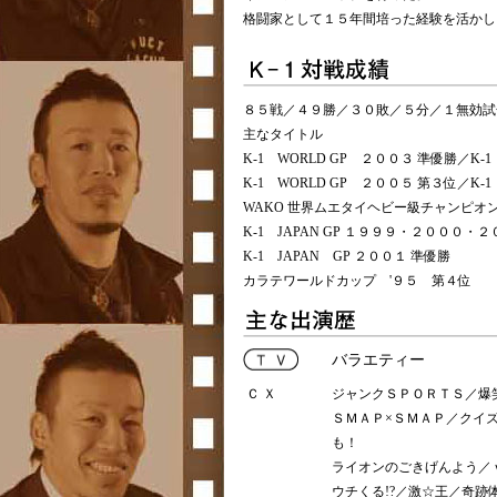
格闘家として１５年間培った経験を活かし
８５戦／４９勝／３０敗／５分／１無効試
主なタイトル
K-1 WORLD GP ２００３ 準優勝／K-
K-1 WORLD GP ２００５ 第３位／K-
WAKO 世界ムエタイヘビー級チャンピオ
K-1 JAPAN GP １９９９・２０００
K-1 JAPAN GP ２００１ 準優勝
カラテワールドカップ '９５ 第４位
バラエティー
Ｃ Ｘ
ジャンクＳＰＯＲＴＳ／爆
ＳＭＡＰ×ＳＭＡＰ／クイ
も！
ライオンのごきげんよう／
ウチくる!?／激☆王／奇跡