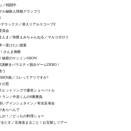
ッ／戦闘中
マル秘個人情報グランプリ
N
ト×デラックス／潜入リアルスコープZ
委員会
まんま／快傑えみちゃんねる／マルコポロリ
界一受けたい授業
る！さんま御殿
！秘密のケンミンSHOW
室謎解きバラエティ脱出ゲームDERO！
救う
MEN旅／コレってアリですか?
イの窓
人ヒットソングで爆笑ショーバトル
トラン／中居くんの8番勝負
願いアインシュタイン／有吉反省会
やあらへんで
んが！／どっちの料理ショー
ぽるたす／北海道まるごと！お宝探しツアー