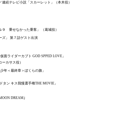
／連続テレビ小説「スカーレット」（本木役）
ル９ 乗せなかった乗客」 （葛城役）
ーズ」 第７話ゲスト出演
面ライダーカブト GOD SPPED LOVE」
コーカサス役）
紀少年＜最終章＞ぼくらの旗」
タン キス我慢選手権THE MOVIE」
OON DREAM｣