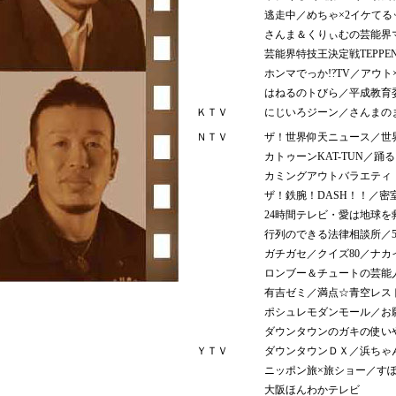
逃走中／めちゃ×2イケてる
さんま＆くりぃむの芸能界
芸能界特技王決定戦TEPPE
ホンマでっか!?TV／アウ
はねるのトびら／平成教育
ＫＴＶ
にじいろジーン／さんまの
ＮＴＶ
ザ！世界仰天ニュース／世
カトゥーンKAT-TUN／踊
カミングアウトバラエティ
ザ！鉄腕！DASH！！／密
24時間テレビ・愛は地球を
行列のできる法律相談所／5
ガチガセ／クイズ80／ナカ
ロンブー＆チュートの芸能
有吉ゼミ／満点☆青空レス
ポシュレモダンモール／お
ダウンタウンのガキの使い
ＹＴＶ
ダウンタウンＤＸ／浜ちゃ
ニッポン旅×旅ショー／す
大阪ほんわかテレビ